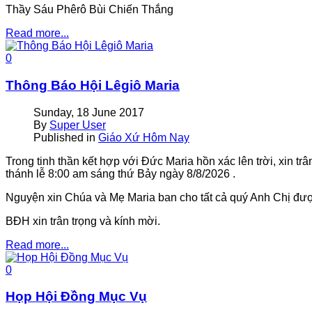
Thầy Sáu Phêrô Bùi Chiến Thắng
Read more...
0
Thông Báo Hội Lêgiô Maria
Sunday, 18 June 2017
By
Super User
Published in
Giáo Xứ Hôm Nay
Trong tinh thần kết hợp với Ðức Maria hồn xác lên trời, xin t
thánh lễ 8:00 am sáng thứ Bảy ngày 8/8/2026 .
Nguyện xin Chúa và Mẹ Maria ban cho tất cả quý Anh Chị đư
BÐH xin trân trọng và kính mời.
Read more...
0
Họp Hội Đồng Mục Vụ