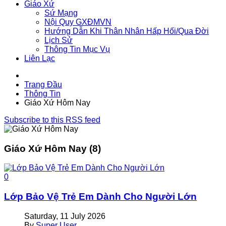
Giáo Xứ
Sứ Mạng
Nội Quy GXĐMVN
Hướng Dẫn Khi Thân Nhân Hấp Hối/Qua Đời
Lịch Sử
Thông Tin Mục Vụ
Liên Lạc
Trang Đầu
Thông Tin
Giáo Xứ Hôm Nay
Subscribe to this RSS feed
Giáo
Xứ Hôm Nay
(8)
0
Lớp Bảo Vệ Trẻ Em Dành Cho Người Lớn
Saturday, 11 July 2026
By
Super User