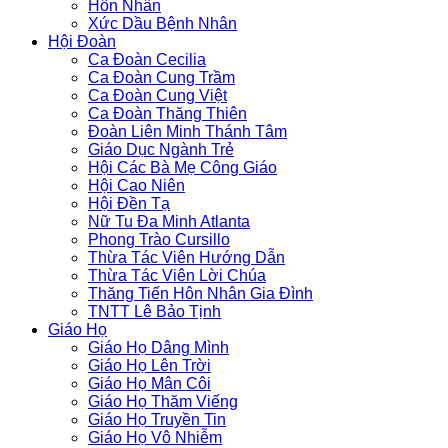
Hôn Nhân
Xức Dầu Bệnh Nhân
Hội Đoàn
Ca Đoàn Cecilia
Ca Đoàn Cung Trầm
Ca Đoàn Cung Việt
Ca Đoàn Thăng Thiên
Đoàn Liên Minh Thánh Tâm
Giáo Dục Ngành Trẻ
Hội Các Bà Mẹ Công Giáo
Hội Cao Niên
Hội Đền Tạ
Nữ Tu Đa Minh Atlanta
Phong Trào Cursillo
Thừa Tác Viên Hướng Dẫn
Thừa Tác Viên Lời Chúa
Thăng Tiến Hôn Nhân Gia Đình
TNTT Lê Bảo Tịnh
Giáo Họ
Giáo Họ Dâng Mình
Giáo Họ Lên Trời
Giáo Họ Mân Côi
Giáo Họ Thăm Viếng
Giáo Họ Truyền Tin
Giáo Họ Vô Nhiễm