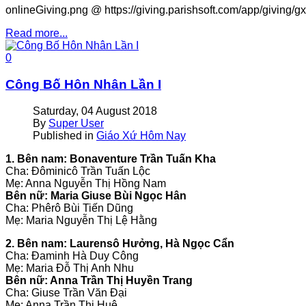
onlineGiving.png @ https://giving.parishsoft.com/app/giving/
Read more...
0
Công Bố Hôn Nhân Lần I
Saturday, 04 August 2018
By
Super User
Published in
Giáo Xứ Hôm Nay
1. Bên nam: Bonaventure Trần Tuấn Kha
Cha: Ðôminicô Trần Tuấn Lộc
Mẹ: Anna Nguyễn Thị Hồng Nam
Bên nữ: Maria Giuse Bùi Ngọc Hân
Cha: Phêrô Bùi Tiến Dũng
Mẹ: Maria Nguyễn Thị Lệ Hằng
2. Bên nam: Laurensô Hưởng, Hà Ngọc Cẩn
Cha: Ðaminh Hà Duy Công
Mẹ: Maria Ðỗ Thị Anh Nhu
Bên nữ: Anna Trần Thị Huyền Trang
Cha: Giuse Trần Văn Ðại
Mẹ: Anna Trần Thị Huệ