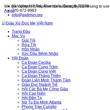
91 Valley Hill Rd. Riverdale, Georgia 30274
We use cookies to improve our website. By continuing to use 
770-472-9963
Agree
info@gxdmvn.org
Trang Đầu
Mục Vụ
Giải Tội
Rửa Tội
Hôn Nhân
Xức Dầu Bệnh Nhân
Hội Đoàn
Ca Đoàn Cecilia
Ca Đoàn Cung Trầm
Ca Đoàn Cung Việt
Ca Đoàn Thăng Thiên
Đoàn Liên Minh Thánh Tâm
Giáo Dục Ngành Trẻ
Hội Các Bà Mẹ Công Giáo
Hội Cao Niên
Hội Đền Tạ
Nữ Tu Đa Minh Atlanta
Phong Trào Cursillo