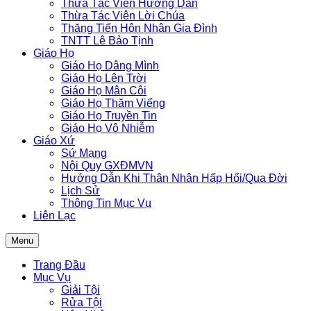
Thừa Tác Viên Hướng Dẫn
Thừa Tác Viên Lời Chúa
Thăng Tiến Hôn Nhân Gia Đình
TNTT Lê Bảo Tịnh
Giáo Họ
Giáo Họ Dâng Mình
Giáo Họ Lên Trời
Giáo Họ Mân Côi
Giáo Họ Thăm Viếng
Giáo Họ Truyền Tin
Giáo Họ Vô Nhiễm
Giáo Xứ
Sứ Mạng
Nội Quy GXĐMVN
Hướng Dẫn Khi Thân Nhân Hấp Hối/Qua Đời
Lịch Sử
Thông Tin Mục Vụ
Liên Lạc
Menu
Trang Đầu
Mục Vụ
Giải Tội
Rửa Tội