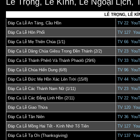
Lễ Trọng, Lễ Kính, Lễ Ngoại Lịch,
LỄ TRỌNG, LỄ KÍ
Đáp Ca Lễ An Táng, Cầu Hồn
TV 22
You
Đáp Ca Lễ Hôn Phối
TV 127
You
Đáp Ca Lễ Mẹ Thiên Chúa (1/1)
TV 66
You
Đáp Ca Lễ Dâng Chúa Giêsu Trong Đền Thánh (2/2)
TV 23
You
Đáp Ca Lễ Thánh Phêrô Và Thánh Phaolô (29/6)
TV 33
You
Đáp Ca Lễ Chúa Hiển Dung (6/8)
TV 96
You
Đáp Ca Lễ Đức Mẹ Hồn Xác Lên Trời (15/8)
TV 44
You
Đáp Ca Lễ Các Thánh Nam Nữ (1/11)
TV 23
You
Đáp Ca Lễ Các Đẳng Linh Hồn (2/11)
TV 22
You
Đáp Ca Lễ Giao Thừa
TV 120
You
Đáp Ca Lễ Tân Niên
TV 36
You
Đáp Ca Lễ Mồng Hai Tết - Kính Nhớ Tổ Tiên
TV 127
You
Đáp Ca Lễ Tạ Ơn (Thanksgiving)
TV 137
You