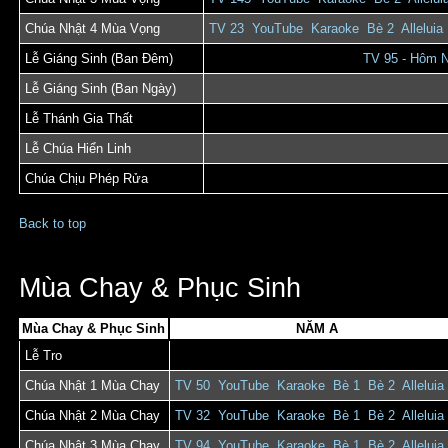
Chúa Nhật 4 Mùa Vọng
TV 23
YouTube
Karaoke
Bè 2
Alleluia
Lễ Giáng Sinh (Ban Đêm)
TV 95 - Hôm 
Lễ Giáng Sinh (Ban Ngày)
Lễ Thánh Gia Thất
Lễ Chúa Hiển Linh
Chúa Chịu Phép Rửa
Back to top
Mùa Chay & Phục Sinh
Mùa Chay & Phục Sinh
NĂM A
Lễ Tro
Chúa Nhật 1 Mùa Chay
TV 50
YouTube
Karaoke
Bè 1
Bè 2
Alleluia
Chúa Nhật 2 Mùa Chay
TV 32
YouTube
Karaoke
Bè 1
Bè 2
Alleluia
Chúa Nhật 3 Mùa Chay
TV 94
YouTube
Karaoke
Bè 1
Bè 2
Alleluia